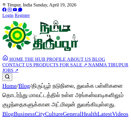
Tirupur, India
Sunday, April 19, 2026
Login
Register
HOME
THE HUB
PROFILE
ABOUT US
BLOG
CONTACT US
PRODUCTS FOR SALE
↗
NAMMA TIRUPUR
JOBS
↗
Home
/
Blog
/
திருப்பூர் நடுநிலை, துவக்க பள்ளிகளை
தொடர்ந்து மாவட்டத்தில் உள்ள அங்கன்வாடிகளிலும்
குழந்தைகளுக்கான அட்மிஷன் துவங்கியுள்ளது.
Blog
Business
City
Culture
General
Health
Latest
Videos