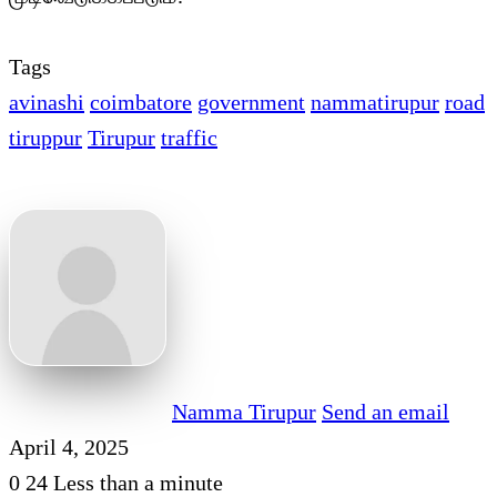
Tags
avinashi
coimbatore
government
nammatirupur
road
tiruppur
Tirupur
traffic
Namma Tirupur
Send an email
April 4, 2025
0
24
Less than a minute