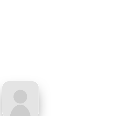
கோவில்வழி
புறவழிச்சாலை!