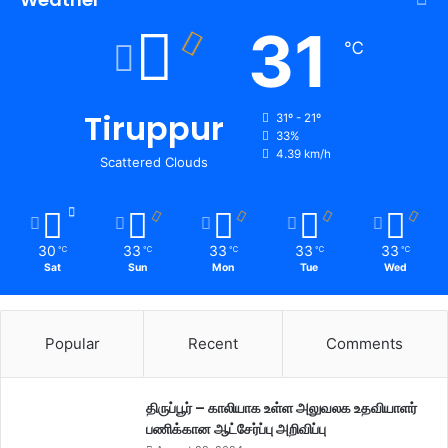
31
℃
Tiruppur
31º - 21º
33%
4.39 km/h
Scattered Clouds
30
33
33
33
33
℃
℃
℃
℃
℃
Sat
Sun
Mon
Tue
Wed
Popular
Recent
Comments
திருப்பூர் – காலியாக உள்ள அலுவலக உதவியாளர்
பணிக்கான ஆட்சேர்ப்பு அறிவிப்பு