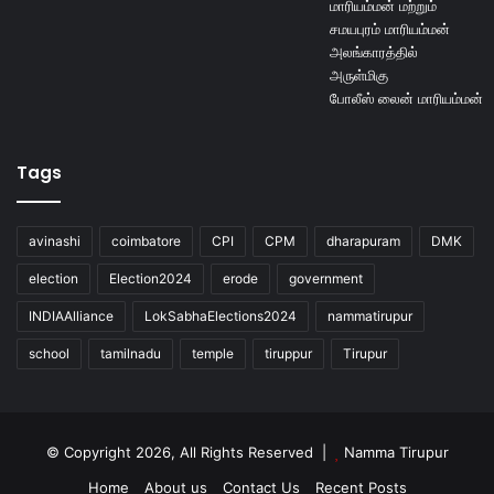
Tags
avinashi
coimbatore
CPI
CPM
dharapuram
DMK
election
Election2024
erode
government
INDIAAlliance
LokSabhaElections2024
nammatirupur
school
tamilnadu
temple
tiruppur
Tirupur
© Copyright 2026, All Rights Reserved |
Namma Tirupur
Home
About us
Contact Us
Recent Posts