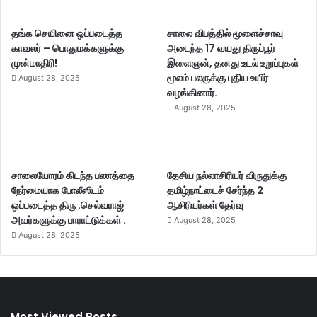
தங்க செயினை ஒப்படைத்த
சாலை விபத்தில் மூளைச்சாவு
காவலர் – பொதுமக்களுக்கு
அடைந்த 17 வயது திருப்பூர்
முன்மாதிரி!
இளைஞன், தனது உடல் உறுப்புகள்
மூலம் பலருக்கு புதிய உயிர்
August 28, 2025
வழங்கினார்.
August 28, 2025
சாலையோரம் கிடந்த பணத்தை
தேசிய நல்லாசிரியர் விருதுக்கு
நேர்மையாக போலீஸிடம்
தமிழ்நாட்டைச் சேர்ந்த 2
ஒப்படைத்த திரு .செல்வராஜ்
ஆசிரியர்கள் தேர்வு
அவர்களுக்கு பாராட்டுக்கள் .
August 28, 2025
August 28, 2025
Most Viewed Posts